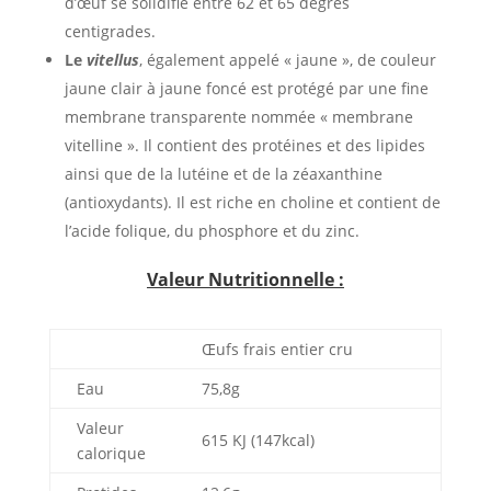
d’œuf se solidifie entre 62 et 65 degrés
centigrades.
Le
vitellus
, également appelé « jaune », de couleur
jaune clair à jaune foncé est protégé par une fine
membrane transparente nommée « membrane
vitelline ». Il contient des protéines et des lipides
ainsi que de la lutéine et de la zéaxanthine
(antioxydants). Il est riche en choline et contient de
l’acide folique, du phosphore et du zinc.
Valeur Nutritionnelle :
Œufs frais entier cru
Eau
75,8g
Valeur
615 KJ (147kcal)
calorique